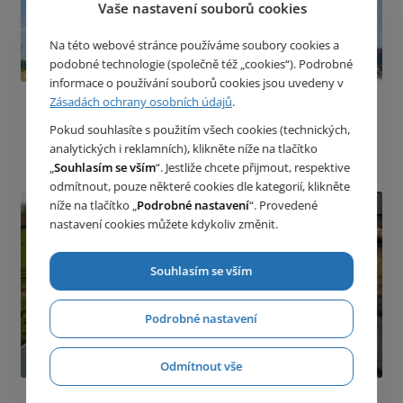
Vaše nastavení souborů cookies
Na této webové stránce používáme soubory cookies a
podobné technologie (společně též „cookies“). Podrobné
informace o používání souborů cookies jsou uvedeny v
Zásadách ochrany osobních údajů
.
Vraňany
Projekt Vraňany
Pokud souhlasíte s použitím všech cookies (technických,
analytických i reklamních), klikněte níže na tlačítko
„
Souhlasím se vším
“. Jestliže chcete přijmout, respektive
odmítnout, pouze některé cookies dle kategorií, klikněte
níže na tlačítko „
Podrobné nastavení
“. Provedené
nastavení cookies můžete kdykoliv změnit.
Souhlasím se vším
Podrobné nastavení
Odmítnout vše