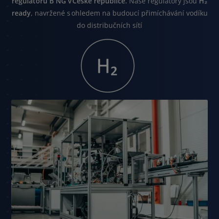
regulátorů B NG v České republice.
Naše regulátory jsou
H₂
ready
, navržené s ohledem na budoucí přimíchávání vodíku
do distribučních sítí