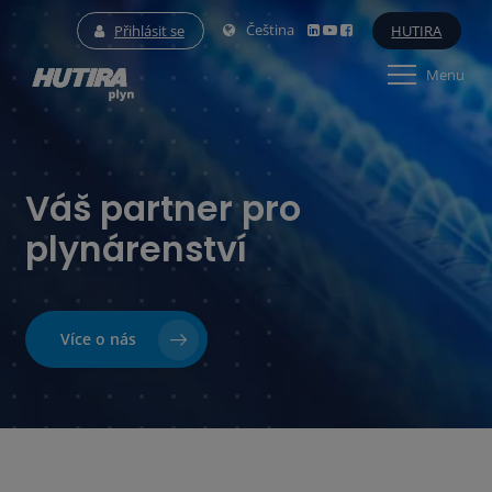
Čeština
Přihlásit se
HUTIRA
Menu
Váš partner pro
plynárenství
Více o nás