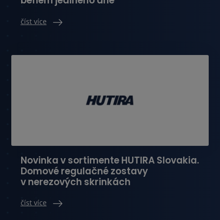
během jediného dne
číst více
Novinka v sortimente HUTIRA Slovakia.
Domové regulačné zostavy
v nerezových skrinkách
číst více