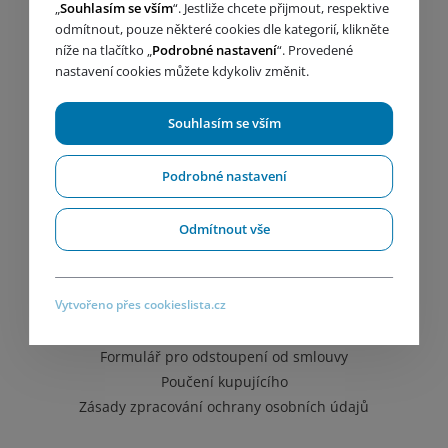
„
Souhlasím se vším
“. Jestliže chcete přijmout, respektive
odmítnout, pouze některé cookies dle kategorií, klikněte
níže na tlačítko „
Podrobné nastavení
“. Provedené
nastavení cookies můžete kdykoliv změnit.
Souhlasím se vším
Důležité odkazy
Podrobné nastavení
Produkty
Odmítnout vše
Servis
Kariéra
Školení
Vytvořeno přes cookieslista.cz
Obchodní podmínky
Reklamační řád
Formulář pro odstoupení od smlouvy
Poučení kupujícího
Zásady zpracování ochrany osobních údajů