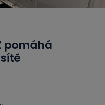
RZ pomáhá
sítě
 i