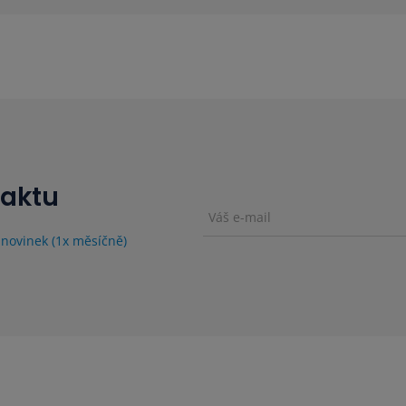
taktu
 novinek (1x měsíčně)