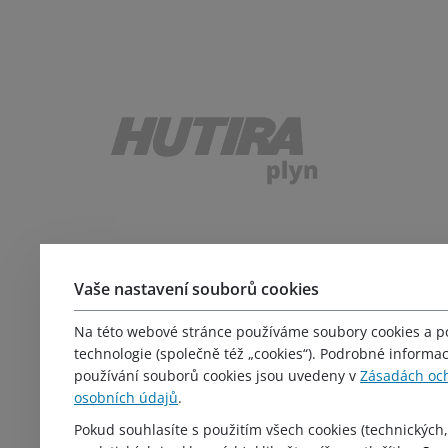
Důležité odkazy
Vaše nastavení souborů cookies
Produkty
Servis
Na této webové stránce používáme soubory cookies a 
Kariéra
technologie (společně též „cookies“). Podrobné informa
Školení
používání souborů cookies jsou uvedeny v
Zásadách oc
osobních údajů
.
Obchodní podmínky
Reklamační řád
Pokud souhlasíte s použitím všech cookies (technických,