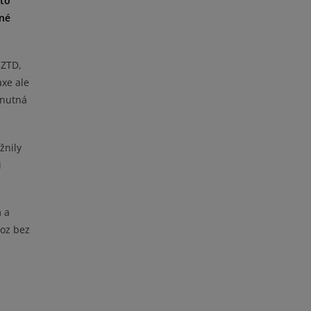
hto
dné
RZTD,
axe ale
 nutná
žnily
i
 a
voz bez