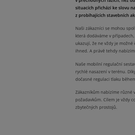
v přechodných fázích, než doj
situacích přichází ke slovu n
z probíhajících stavebních ak
Naši zákazníci se mohou spol
která dodáváme v případech, k
ukazují, že ne vždy je možné
ihned. A právě tehdy nabízíme 
Naše mobilní regulační sesta
rychlé nasazení v terénu. Dík
dočasné regulaci tlaku během
Zákazníkům nabízíme různé v
požadavkům. Cílem je vždy co
zbytečných prostojů.