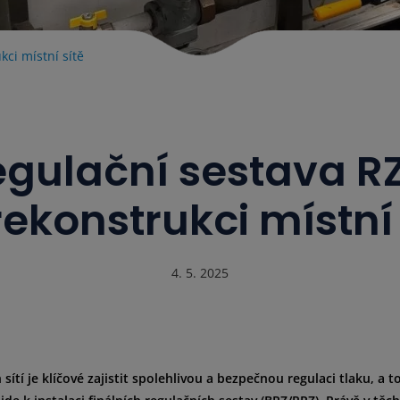
ci místní sítě
regulační sestava 
 rekonstrukci místní 
4. 5. 2025
ítí je klíčové zajistit spolehlivou a bezpečnou regulaci tlaku, a to