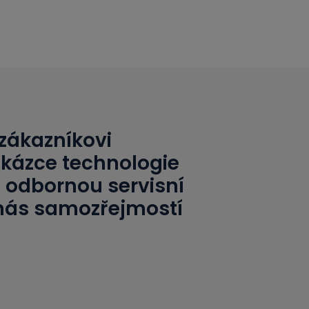
zákazníkovi
kázce technologie
 odbornou servisní
o nás samozřejmostí