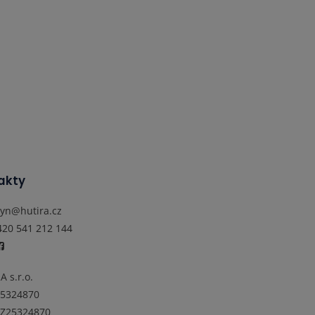
akty
lyn@hutira.cz
420 541 212 144
A s.r.o.
25324870
Z25324870