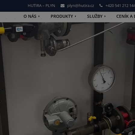
HUTIRA – PLYN
plyn@hutira.cz
+420 541 212 14
O NÁS
PRODUKTY
SLUŽBY
CENÍK A