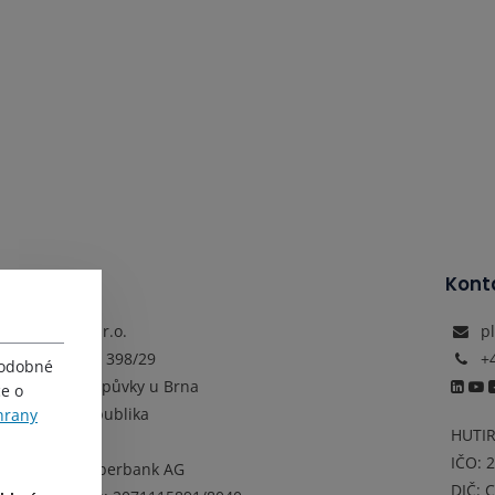
Adresa
Kont
HUTIRA s.r.o.
p
Vintrovna 398/29
+
podobné
664 41 Popůvky u Brna
ce o
Česká republika
hrany
HUTIR
IČO:
Banka: Oberbank AG
DIČ:
C