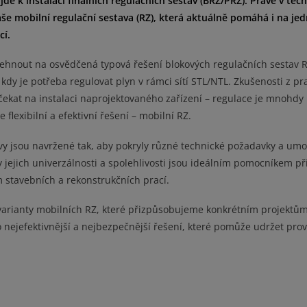
de k instalaci finálních regulačních sestav (BRZ/PRZ). Právě v těc
aše mobilní regulační sestava (RZ), která aktuálně pomáhá i na je
cí.
ehnout na osvědčená typová řešení blokových regulačních sestav 
dy je potřeba regulovat plyn v rámci sítí STL/NTL. Zkušenosti z pr
 čekat na instalaci naprojektovaného zařízení – regulace je mnohdy
flexibilní a efektivní řešení – mobilní RZ.
vy jsou navržené tak, aby pokryly různé technické požadavky a umo
y jejich univerzálnosti a spolehlivosti jsou ideálním pomocníkem př
 stavebních a rekonstrukčních prací.
arianty mobilních RZ, které přizpůsobujeme konkrétním projektům
 nejefektivnější a nejbezpečnější řešení, které pomůže udržet pro