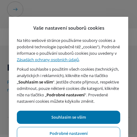
Vaše nastavení souborů cookies
Na této webové stránce používáme soubory cookies a
podobné technologie (společně též „cookies“). Podrobné
informace o používání souborů cookies jsou uvedeny v
Zásadách ochrany osobních údajů
.
Buďte s námi v kontaktu
Pokud souhlasíte s použitím všech cookies (technických,
analytických i reklamních), klikněte níže na tlačítko
„
Souhlasím se vším
“. Jestliže chcete přijmout, respektive
Přihlaste se k odběru našich produktových novinek (1x
odmítnout, pouze některé cookies dle kategorií, klikněte
měsíčně)
níže na tlačítko „
Podrobné nastavení
“. Provedené
nastavení cookies můžete kdykoliv změnit.
Souhlasím se vším
Podrobné nastavení