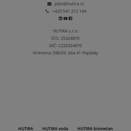
plyn@hutira.cz
+420 541 212 144
HUTIRA s.r.o.
IČO:
25324870
DIČ:
CZ25324870
Vintrovna 398/29, 664 41 Popůvky
HUTIRA
HUTIRA voda
HUTIRA biometan