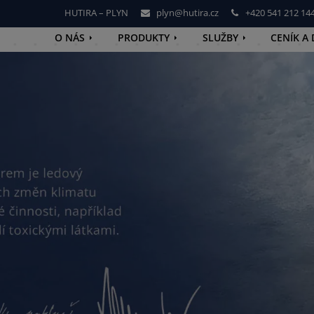
HUTIRA – PLYN
plyn@hutira.cz
+420 541 212 14
O NÁS
PRODUKTY
SLUŽBY
CENÍK A