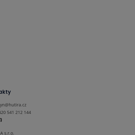
akty
lyn@hutira.cz
420 541 212 144
A s.r.o.