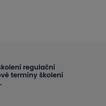
školení regulační
ové termíny školení
.