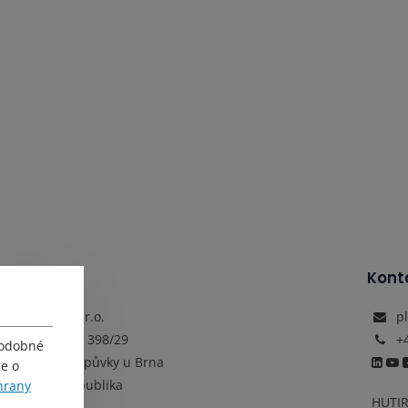
Adresa
Kont
HUTIRA s.r.o.
p
Vintrovna 398/29
+
podobné
664 41 Popůvky u Brna
ce o
Česká republika
hrany
HUTIR