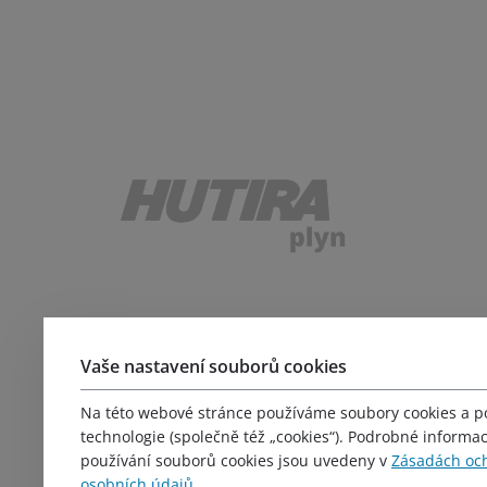
Důležité odkazy
Vaše nastavení souborů cookies
Produkty
Servis
Na této webové stránce používáme soubory cookies a 
Kariéra
technologie (společně též „cookies“). Podrobné informa
Školení
používání souborů cookies jsou uvedeny v
Zásadách oc
osobních údajů
.
Obchodní podmínky