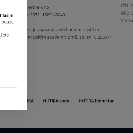
IČO:
Banka: Oberbank AG
DIČ:
C
Číslo účtu: 2071115891/8040
hlasím
Vintr
, pouze
„Společnost je zapsaná v obchodním rejstříku
ůžete
vedeném Krajským soudem v Brně, sp. zn. C 25337“
HUTIRA
HUTIRA voda
HUTIRA biometan