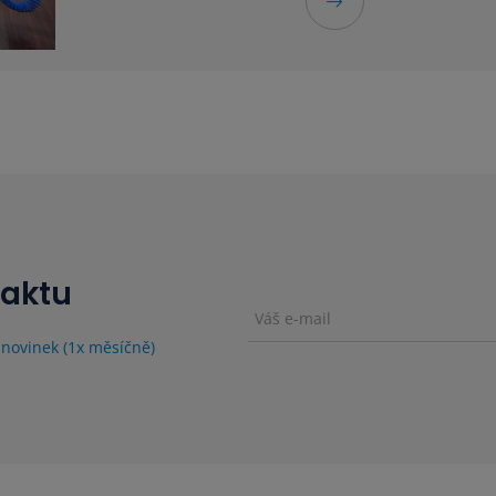
taktu
 novinek (1x měsíčně)