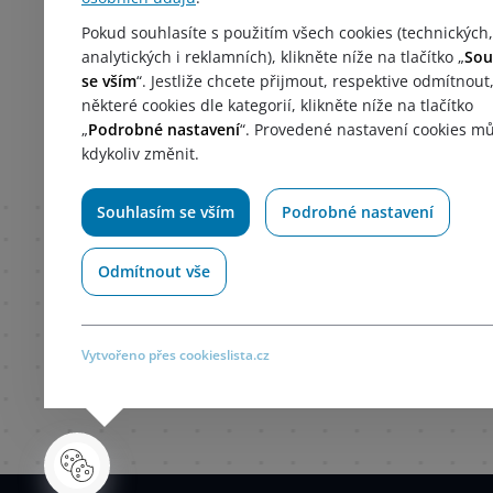
Reklamační řád
Pokud souhlasíte s použitím všech cookies (technických,
Formulář pro odstoupení od smlouvy
analytických i reklamních), klikněte níže na tlačítko „
Sou
se vším
“. Jestliže chcete přijmout, respektive odmítnout
Poučení kupujícího
některé cookies dle kategorií, klikněte níže na tlačítko
Zásady zpracování ochrany osobních údajů
„
Podrobné nastavení
“. Provedené nastavení cookies m
kdykoliv změnit.
Souhlasím se vším
Podrobné nastavení
Odmítnout vše
Vytvořeno přes cookieslista.cz