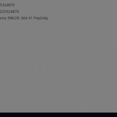
25324870
Z25324870
ovna 398/29, 664 41 Popůvky