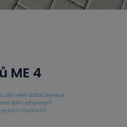
ů ME 4
u těší velké oblibě zejména
emi skříní vybavených
je jich v chodnících