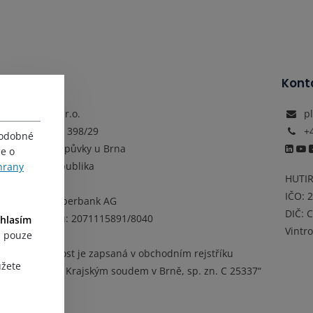
Adresa
Kont
HUTIRA s.r.o.
p
Vintrovna 398/29
+
podobné
664 41 Popůvky u Brna
ce o
Česká republika
hrany
HUTIR
IČO:
Banka: Oberbank AG
DIČ:
C
Číslo účtu: 2071115891/8040
hlasím
Vintr
, pouze
„Společnost je zapsaná v obchodním rejstříku
ůžete
vedeném Krajským soudem v Brně, sp. zn. C 25337“