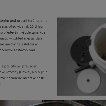
stěním pod úrovní terénu jsme
 nás před více jak 20-ti lety.
áno především všude tam, kde
istický vzhled města, dále
ené nároky na estetiku a
mezenými zástavbovými
le použity při převádění
ké rozvody (Litovel, Nový Jičín
kově chráněné městské části
).