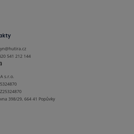
akty
lyn@hutira.cz
420 541 212 144
A s.r.o.
25324870
Z25324870
ovna 398/29, 664 41 Popůvky