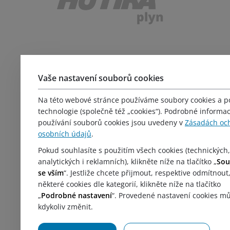
Důležité odkazy
Vaše nastavení souborů cookies
Produkty
Servis
Na této webové stránce používáme soubory cookies a 
Kariéra
technologie (společně též „cookies“). Podrobné informa
Školení
používání souborů cookies jsou uvedeny v
Zásadách oc
osobních údajů
.
Obchodní podmínky
Reklamační řád
Pokud souhlasíte s použitím všech cookies (technických,
Formulář pro odstoupení od smlouvy
analytických i reklamních), klikněte níže na tlačítko „
Sou
se vším
“. Jestliže chcete přijmout, respektive odmítnout
Poučení kupujícího
některé cookies dle kategorií, klikněte níže na tlačítko
Zásady zpracování ochrany osobních údajů
„
Podrobné nastavení
“. Provedené nastavení cookies m
kdykoliv změnit.