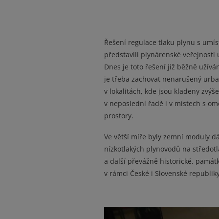
Řešení regulace tlaku plynu s umí
představili plynárenské veřejnosti u
Dnes je toto řešení již běžně užív
je třeba zachovat nenarušený urban
v lokalitách, kde jsou kladeny zvýš
v neposlední řadě i v místech s o
prostory.
Ve větší míře byly zemní moduly dá
nízkotlakých plynovodů na středotla
a další převážně historické, památ
v rámci České i Slovenské republiky