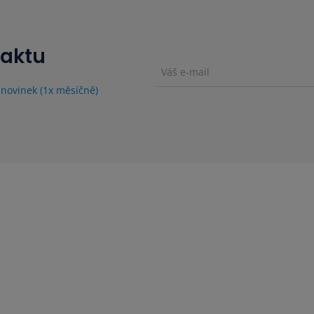
taktu
 novinek (1x měsíčně)