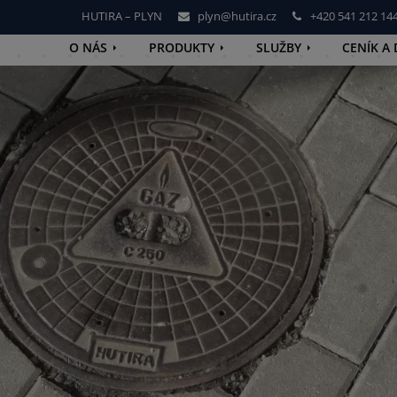
HUTIRA – PLYN
plyn@hutira.cz
+420 541 212 14
O NÁS
PRODUKTY
SLUŽBY
CENÍK A